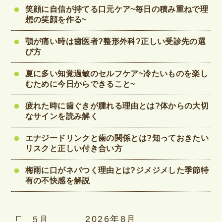
笑顔に自信が持てる口元ケア~毎日の積み重ねで理
想の笑顔を作る~
顎が痛い時は歯医者?整形外科?正しい受診先の選
び方
夏に多い知覚過敏のセルフケア~冷たいものを楽し
むために今日からできること~
疲れた時に歯ぐきが腫れる理由とは?体からの大切
なサインを読み解く
エナジードリンクと歯の関係とは?知っておきたい
リスクと正しい付き合い方
梅雨に口がネバつく理由とは?ジメジメした季節特
有の不快感を解説
2026年8月
5月