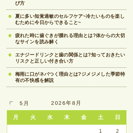
び方
夏に多い知覚過敏のセルフケア~冷たいものを楽し
むために今日からできること~
疲れた時に歯ぐきが腫れる理由とは?体からの大切
なサインを読み解く
エナジードリンクと歯の関係とは?知っておきたい
リスクと正しい付き合い方
梅雨に口がネバつく理由とは?ジメジメした季節特
有の不快感を解説
2026年8月
5月
月
火
水
木
金
土
日
1
2