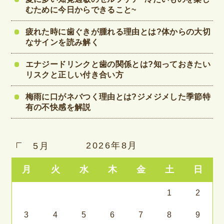
むために今日からできること~
疲れた時に歯ぐきが腫れる理由とは?体からの大切
なサインを読み解く
エナジードリンクと歯の関係とは?知っておきたい
リスクと正しい付き合い方
梅雨に口がネバつく理由とは?ジメジメした季節特
有の不快感を解説
2026年8月
5月
月
火
水
木
金
土
日
1
2
3
4
5
6
7
8
9