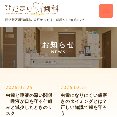
阿倍野区昭和町駅の歯医者 ひだまり歯科からのお知らせ
お知らせ
NEWS
2026.02.25
2026.02.25
虫歯と唾液の深い関係
虫歯になりにくい歯磨
｜唾液が口を守る仕組
きのタイミングとは？
みと減少したときのリ
正しい知識で歯を守ろ
スク
う